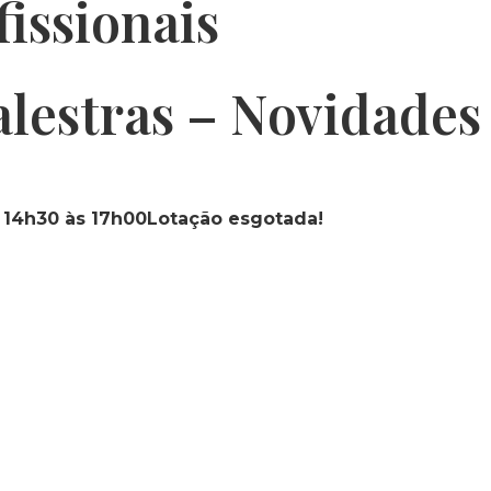
issionais
lestras – Novidades 
s
14h30 às 17h00
Lotação esgotada!